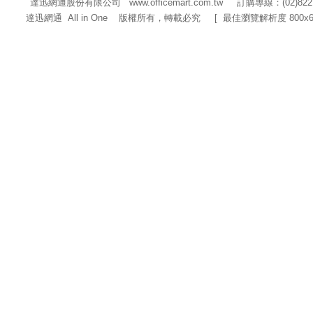
達迅網通股份有限公司
www.officemart.com.tw
訂購專線：(02)822
達迅網通 All in One 版權所有，轉載必究 [ 最佳瀏覽解析度 800x