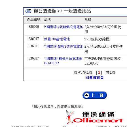
辦公週邊類 >> 一般週邊用品
產品編號
品名
規格
836006
!*國際牌 4號鎳氫充電電池
2入/卡;800mAh;可立即使
用
836017
勁量 9V鹼性電池
9V;1個裝(收縮模)
836031
*!國際牌 鎳氫3號充電電池
2入/卡;2000mAh;可立即使
用
836037
*!國際牌4槽低自放充電器
可充3號/4號;智控型;獨立
BQ-CC17
LED指示
頁次: 第
1
頁
|
1
|
共
1
頁
回會員首頁
『圖片僅供參考，以實際出貨為準』