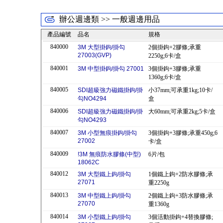
辦公週邊類 >> 一般週邊用品
產品編號
品名
規格
840000
3M 大型掛鉤/掛勾
2個掛鉤+2膠條;承重
27003(GVP)
2250g;6卡/盒
840001
3M 中型掛鉤/掛勾 27001
3個掛鉤+3膠條;承重
1360g;6卡/盒
840005
SDI超級強力磁鐵掛鉤/掛
小37mm;可承重1kg;10卡/
勾NO4294
盒
840006
SDI超級強力磁鐵掛鉤/掛
大60mm;可承重2kg;5卡/盒
勾NO4293
840007
3M 小型無痕掛鉤/掛勾
3個掛鉤+3膠條;承重450g;6
27002
卡/盒
840009
!3M 無痕防水膠條(中型)
6片/包
18062C
840012
3M 大型鐵上鉤/掛勾
1個鐵上鉤+2防水膠條;承
27071
重2250g
840013
3M 中型鐵上鉤/掛勾
2個鐵上鉤+3防水膠條;承
27070
重1360g
840014
3M 小型鐵上鉤/掛勾
3個活動掛鉤+4替換膠條;