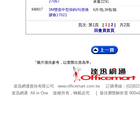
27067
承重225G
840017
3M雙面中型掛鉤/勾替換
6片/包;36包/箱
膠條17021
頁次: 第
1
頁
|
1
|
2
|
共
2
頁
回會員首頁
『圖片僅供參考，以實際出貨為準』
達迅網通股份有限公司
www.officemart.com.tw
訂購專線：(02)822
達迅網通 All in One 版權所有，轉載必究 [ 最佳瀏覽解析度 800x