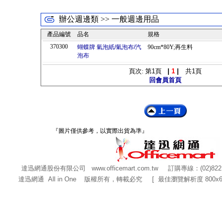
辦公週邊類 >> 一般週邊用品
產品編號
品名
規格
370300
蝴蝶牌 氣泡紙/氣泡布/汽
90cm*80Y;再生料
泡布
頁次: 第
1
頁
|
1
|
共
1
頁
回會員首頁
『圖片僅供參考，以實際出貨為準』
達迅網通股份有限公司
www.officemart.com.tw
訂購專線：(02)822
達迅網通 All in One 版權所有，轉載必究 [ 最佳瀏覽解析度 800x