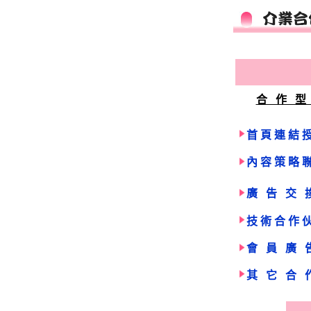
合 作 型
首頁連結
內容策略
廣 告 交 
技術合作
會 員 廣 
其 它 合 