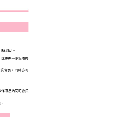
司訂購網站。
作，或更進一步策略聯
的企業會員，同時亦可
站散佈訊息給同時會員
繫。