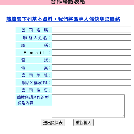
合作聯絡表格
請填寫下列基本資料，我們將派專人儘快與您聯絡
公 司 名 稱：
聯 絡 人 姓 名 ：
職 稱：
E - m a i l
：
電 話：
傳 真：
公 司 地 址：
網 站 名 稱 及URL
：
公 司 性 質：
簡 述 您 想 合 作 的 型
態 及 內 容
：