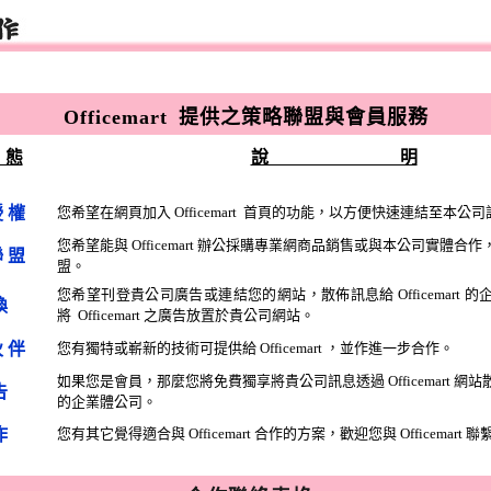
Officemart 提供之策略聯盟與會員服務
 態
說 明
授權
您希望在網頁加入 Officemart 首頁的功能，以方便快速連結至本公
您希望能與 Officemart 辦公採購專業網商品銷售或與本公司實體合
聯盟
盟。
您希望刊登貴公司廣告或連結您的網站，散佈訊息給 Officemart 
換
將 Officemart 之廣告放置於貴公司網站。
伙伴
您有獨特或嶄新的技術可提供給 Officemart ，並作進一步合作。
如果您是會員，那麼您將免費獨享將貴公司訊息透過 Officemart 網
告
的企業體公司。
作
您有其它覺得適合與 Officemart 合作的方案，歡迎您與 Officemart 聯