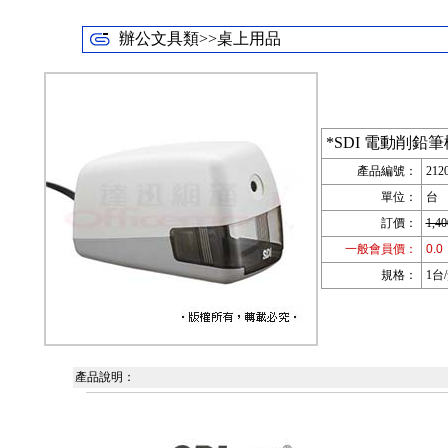
辦公文具類>>桌上用品
*SDI 電動削鉛筆機
產品編號：
212
單位：
台
訂價：
1,40
一般會員價：
0.0
規格：
1台/
產品說明：