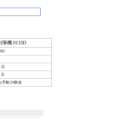
筆機 0133D
002
0
元
元
;手動;24個/盒