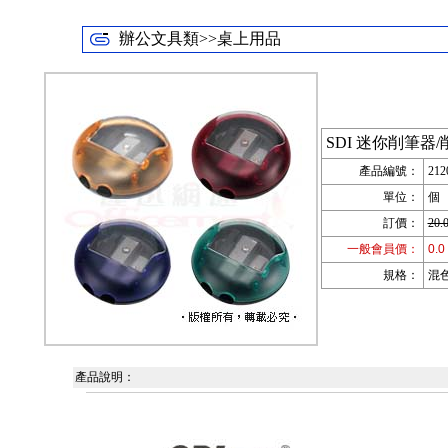
辦公文具類>>桌上用品
SDI 迷你削筆器/削
產品編號：
212
單位：
個
訂價：
20.
一般會員價：
0.0
規格：
混色
產品說明：