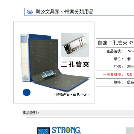
辦公文具類>>檔案分類用品
自強 二孔管夾 33
產品編號：
245
單位：
個
訂價：
296.
一般會員價：
0.0
規格：
藍色;
產品說明：