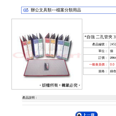
辦公文具類>>檔案分類用品
*自強 二孔管夾 3
產品編號：
245
單位：
個
訂價：
296.
一般會員價：
0.0
規格：
綠色;
產品說明：