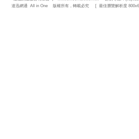
達迅網通 All in One 版權所有，轉載必究 [ 最佳瀏覽解析度 800x