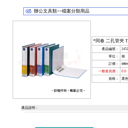
辦公文具類>>檔案分類用品
*同春 二孔管夾 T
產品編號：
245
單位：
個
訂價：
180.
一般會員價：
0.0
規格：
選色;
產品說明：