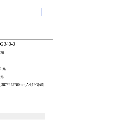
340-3
226
0
元
元
307*245*60mm;A4;12個/箱