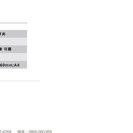
1-6269
傳真：0800-000-856