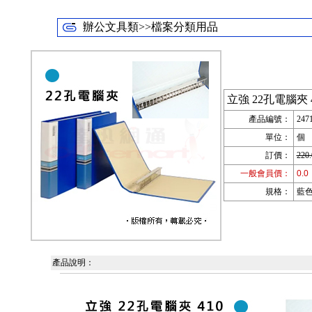
辦公文具類>>檔案分類用品
立強 22孔電腦夾 4
產品編號：
247
單位：
個
訂價：
220.
一般會員價：
0.0
規格：
藍色;
產品說明：