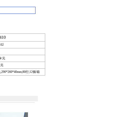
10
102
0
元
元
290*260*40mm;80行;12個/箱