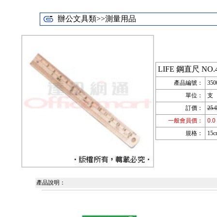
辦公文具類>>測量用品
LIFE 鋼直尺 NO.4
產品編號：
350
單位：
支
訂價：
25.
一般會員價：
0.0
規格：
15c
產品說明：