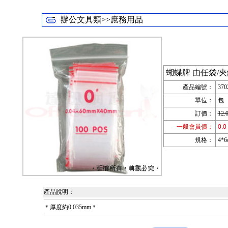
辦公文具類>>庶務用品
蝴蝶牌 由任袋/夾
產品編號：
370
單位：
包
訂價：
12.
一般會員價：
0.0
規格：
4*
產品說明：
＊厚度約0.035mm＊