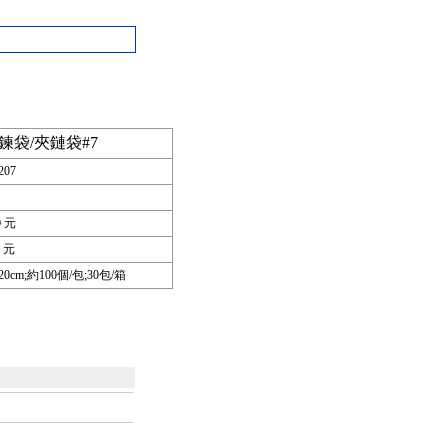
鍊袋/夾鏈袋#7
207
0
元
元
*20cm;約100個/包;30包/箱