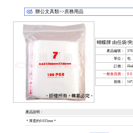
辦公文具類>>庶務用品
蝴蝶牌 由任袋/夾
產品編號：
370
單位：
包
訂價：
75.
一般會員價：
0.0
規格：
14
產品說明：
＊厚度約0.035mm＊