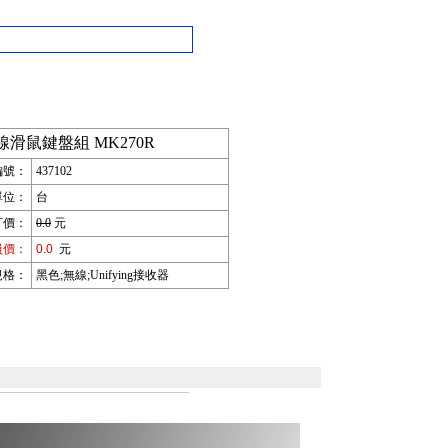
線滑鼠鍵盤組 MK270R
編號：
437102
單位：
台
訂價：
0.0
元
員價：
0.0
元
規格：
黑色;無線;Unifying接收器