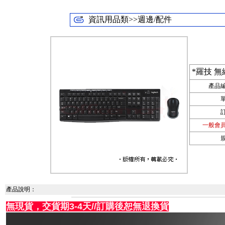
資訊用品類>>週邊/配件
*羅技 無
產品
一般會
產品說明：
無現貨，交貨期3-4天//訂購後恕無退換貨