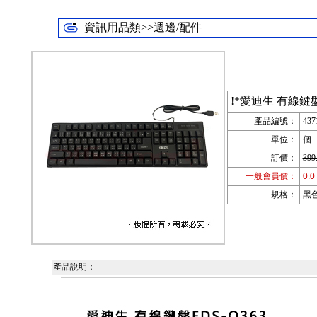
資訊用品類>>週邊/配件
!*愛迪生 有線鍵盤
產品編號：
437
單位：
個
訂價：
399
一般會員價：
0.0
規格：
黑色
產品說明：