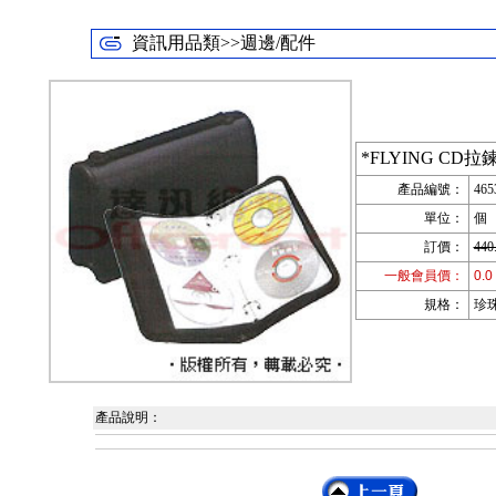
資訊用品類>>週邊/配件
*FLYING CD拉鍊
產品編號：
465
單位：
個
訂價：
440
一般會員價：
0.0
規格：
珍珠
產品說明：