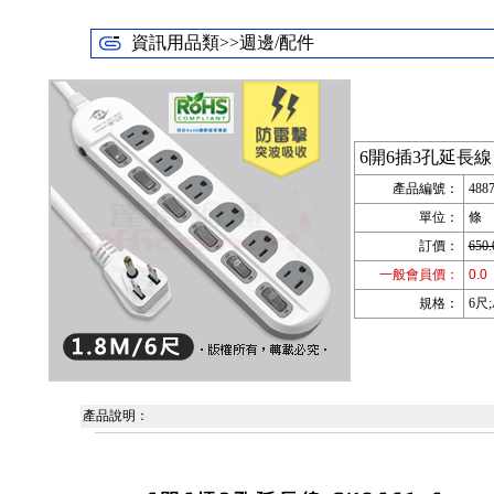
資訊用品類>>週邊/配件
6開6插3孔延長線 C
產品編號：
488
單位：
條
訂價：
650.
一般會員價：
0.0
規格：
6尺;
產品說明：