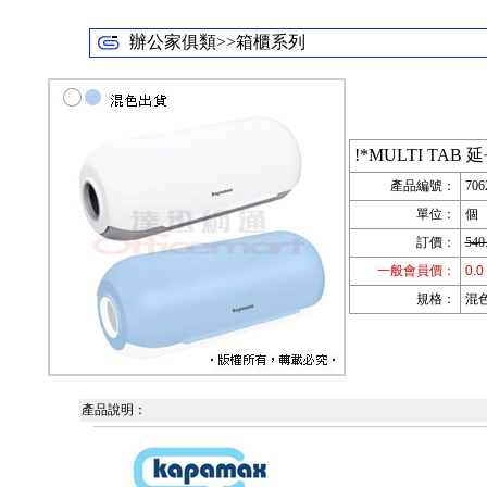
辦公家俱類>>箱櫃系列
!*MULTI TAB
產品編號：
706
單位：
個
訂價：
540
一般會員價：
0.0
規格：
混色
產品說明：