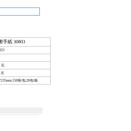
擦手紙 30803
023
元
元
*235mm;150張/包;20包/箱