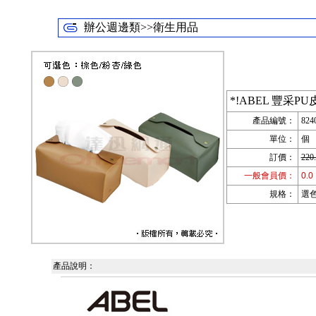
辦公週邊類>>衛生用品
*!ABEL 豐采PU
產品編號：
824
單位：
個
訂價：
220
一般會員價：
0.0
規格：
選色
產品說明：