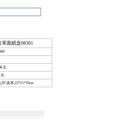
皮革面紙盒08301
009
.0
元
元
;PU皮革;22*11*10cm