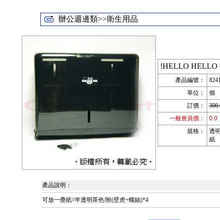
辦公週邊類>>衛生用品
!HELLO HELLO
產品編號：
824
單位：
個
訂價：
300.
一般會員價：
0.0
規格：
透明
紙
產品說明：
可放一疊紙//半透明茶色/附(壁虎+螺絲)*4