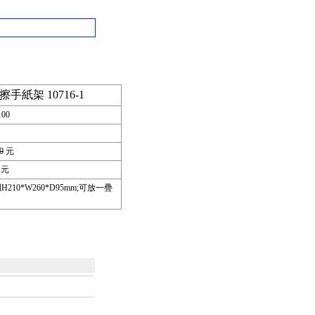
 擦手紙架 10716-1
100
0
元
元
H210*W260*D95mm;可放一疊