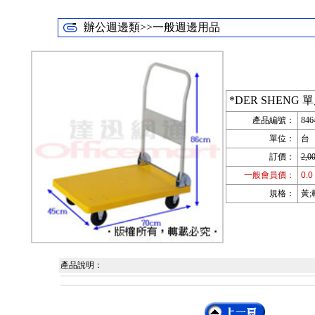
辦公週邊類>>一般週邊用品
*DER SHENG
產品編號：
846
單位：
台
訂價：
2,0
一般會員價：
0.0
規格：
黃;載
產品說明：