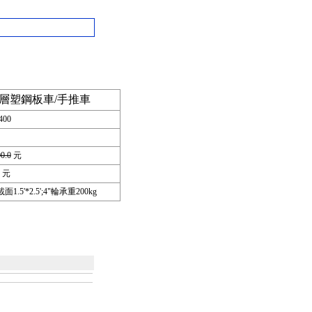
 單層塑鋼板車/手推車
400
00.0
元
元
面1.5'*2.5';4"輪承重200kg