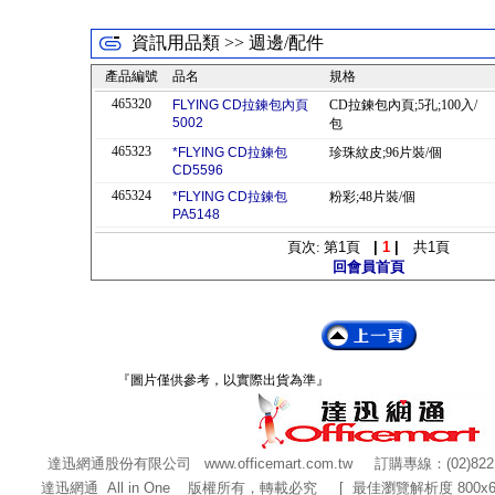
資訊用品類 >> 週邊/配件
產品編號
品名
規格
465320
FLYING CD拉鍊包內頁
CD拉鍊包內頁;5孔;100入/
5002
包
465323
*FLYING CD拉鍊包
珍珠紋皮;96片裝/個
CD5596
465324
*FLYING CD拉鍊包
粉彩;48片裝/個
PA5148
頁次: 第
1
頁
|
1
|
共
1
頁
回會員首頁
『圖片僅供參考，以實際出貨為準』
達迅網通股份有限公司
www.officemart.com.tw
訂購專線：(02)822
達迅網通 All in One 版權所有，轉載必究 [ 最佳瀏覽解析度 800x