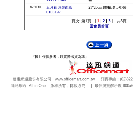
823030
五月花 盒裝面紙
21*20cm;180抽/盒;5盒/袋
0103197
頁次: 第
1
頁
|
1
|
2
|
3
|
共
3
頁
回會員首頁
『圖片僅供參考，以實際出貨為準』
達迅網通股份有限公司
www.officemart.com.tw
訂購專線：(02)822
達迅網通 All in One 版權所有，轉載必究 [ 最佳瀏覽解析度 800x