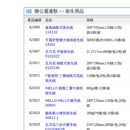
辦公週邊類 >> 衛生用品
產品編號
品名
規格
823000
春風抽取式衛生紙
200*195mm;110抽;12包/
114110
袋;6袋/箱
823002
可麗舒雙層大捲筒衛生紙
300M/捲;約1000G;16捲/箱
24201
823007
五月花 平版衛生紙
21.2*17cm;400抽/包;6包/袋
0101022
823011
五月花 抽取式衛生紙
200*190mm;110抽;12包/
0102246
袋;6袋/箱
823015
!*疲老闆 三層抽取式花紋
120抽/包;8包/袋;6袋/箱
衛生紙
823016
!HELLO 典雅三層大捲筒
800g/捲;12捲/箱
衛生紙
823023
HELLO HELLO 擦手紙
240*235mm;150張/包;20包/
30803
箱
823024
藝術家小捲筒衛生紙
200組*6捲/袋;10袋/箱
30611-1
823029
五月花三折式擦手紙
210*228mm;200張/包;20包/
0107044(28
箱