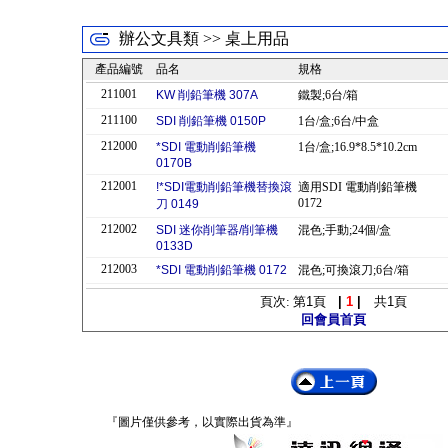
辦公文具類 >> 桌上用品
產品編號
品名
規格
211001
KW 削鉛筆機 307A
鐵製;6台/箱
211100
SDI 削鉛筆機 0150P
1台/盒;6台/中盒
212000
*SDI 電動削鉛筆機
1台/盒;16.9*8.5*10.2cm
0170B
212001
!*SDI電動削鉛筆機替換滾
適用SDI 電動削鉛筆機
0172
刀 0149
212002
SDI 迷你削筆器/削筆機
混色;手動;24個/盒
0133D
212003
*SDI 電動削鉛筆機 0172
混色;可換滾刀;6台/箱
頁次: 第
1
頁
|
1
|
共
1
頁
回會員首頁
『圖片僅供參考，以實際出貨為準』