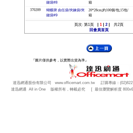
鏈袋#8
箱
370209
蝴蝶牌 由任袋/夾鍊袋/夾
20*28cm;約100個/包;15包/
鏈袋#9
箱
頁次: 第
1
頁
|
1
|
2
|
共
2
頁
回會員首頁
『圖片僅供參考，以實際出貨為準』
達迅網通股份有限公司
www.officemart.com.tw
訂購專線：(02)822
達迅網通 All in One 版權所有，轉載必究 [ 最佳瀏覽解析度 800x