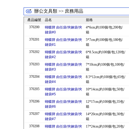
辦公文具類 >> 庶務用品
產品編號
品名
規格
370200
蝴蝶牌 由任袋/夾鍊袋/夾
4*6cm;約100個/包;200包/
鏈袋#0
箱
370201
蝴蝶牌 由任袋/夾鍊袋/夾
5*7cm;約100個/包;180包/
鏈袋#1
箱
370202
蝴蝶牌 由任袋/夾鍊袋/夾
6*8.5cm;約100個/包;120包/
鏈袋#2
箱
370203
蝴蝶牌 由任袋/夾鍊袋/夾
7*10cm;約100個/包;100包/
鏈袋#3
箱
370204
蝴蝶牌 由任袋/夾鍊袋/夾
8.5*12cm;約100個/包;65包/
鏈袋#4
箱
370205
蝴蝶牌 由任袋/夾鍊袋/夾
10*14cm;約100個/包;50包/
鏈袋#5
箱
370206
蝴蝶牌 由任袋/夾鍊袋/夾
12*17cm;約100個/包;35包/
鏈袋#6
箱
370207
蝴蝶牌 由任袋/夾鍊袋/夾
14*20cm;約100個/包;30包/
鏈袋#7
箱
370208
蝴蝶牌 由任袋/夾鍊袋/夾
17*24cm;約100個/包;20包/